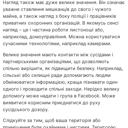
Нагляд також має дуже велике значення. Він означає
уважне ставлення мешканців до свого і чужого
майна, а також нагляд з боку поліції і працівників
приватних охоронних організацій. В якомусь сенсі
нагляд – це і частина роботи листоноші або,
наприклад, домоуправління. Можна користуватися
сучасними технологіями, наприклад камерами.
Велике значення мають контакти між сусідами і
партнерськими організаціями, що дозволяють
спільно вирішити, як підвищити безпеку. Наприклад,
сільські або селищні ради допомагають людям
обмінюватися інформацією, краще пізнавати один
одного і проводити спільні заходи. Нерідко велику
допомогу може надати і група в Facebook. Може
виявитися корисним приєднатися до руху
сусідського дозору.
Слідкуйте за тим, щоб ваша територія або
приміщення були охайними і чистими. Територію