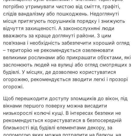
потрібно утримувати чистою від сміття, графіті,
слідів вандалізму або пошкоджень. Недоглянуті
місця притягують порушників порядку і знижують
відчуття захищеності. А законослухняні люди
вважають за краще доглянуті райони. З цим
пов’язана і необхідність забезпечити хороший огляд
– територію не рекомендується озеленювати
великими рослинами або прикрашати об’єктами, які
заслонюють людей на вулиці або огляд смотрящих з
будівлі. У місцях, де дозволено користуватися
огорожею, рекомендується зводити легкі і прозорі
огорожі.
Щоб перешкодити доступу зломщиків до вікон, під
вікнами першого поверху можна висадити
низькорослі колючі кущі. В інтересах безпеки не
рекомендується користуватися в безпосередній
близькості від будівлі елементами декору, за
допомогою яких можна потрапити на балкон, на