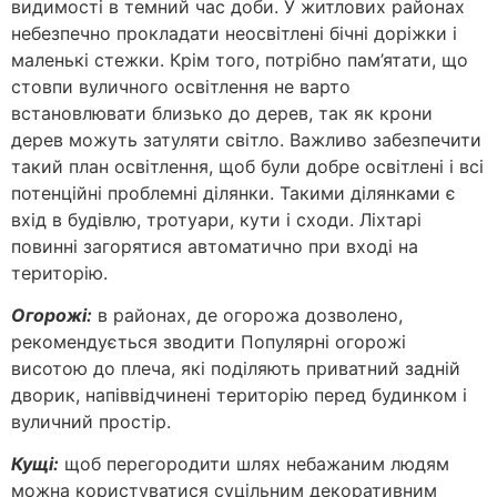
видимості в темний час доби. У житлових районах
небезпечно прокладати неосвітлені бічні доріжки і
маленькі стежки. Крім того, потрібно пам’ятати, що
стовпи вуличного освітлення не варто
встановлювати близько до дерев, так як крони
дерев можуть затуляти світло. Важливо забезпечити
такий план освітлення, щоб були добре освітлені і всі
потенційні проблемні ділянки. Такими ділянками є
вхід в будівлю, тротуари, кути і сходи. Ліхтарі
повинні загорятися автоматично при вході на
територію.
Огорожі:
в районах, де огорожа дозволено,
рекомендується зводити Популярні огорожі
висотою до плеча, які поділяють приватний задній
дворик, напіввідчинені територію перед будинком і
вуличний простір.
Кущі:
щоб перегородити шлях небажаним людям
можна користуватися суцільним декоративним