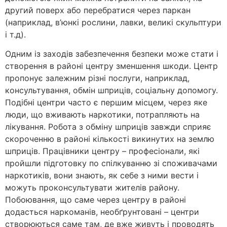
другий поверх або перебратися через паркан
(наприклад, в’юнкі рослини, лавки, великі скульптури
і т.д).
Одним із заходів забезпечення безпеки може стати і
створення в районі центру зменшення шкоди. Центр
пропонує залежним різні послуги, наприклад,
консультування, обмін шприців, соціальну допомогу.
Подібні центри часто є першим місцем, через яке
люди, що вживають наркотики, потрапляють на
лікування. Робота з обміну шприців завжди сприяє
скороченню в районі кількості викинутих на землю
шприців. Працівники центру – професіонали, які
пройшли підготовку по спілкуванню зі споживачами
наркотиків, вони знають, як себе з ними вести і
можуть проконсультувати жителів району.
Побоювання, що саме через центру в районі
додасться наркоманів, необґрунтовані – центри
створюються саме там, де вже живуть і проводять