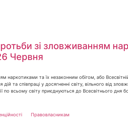
ротьби зі зловживанням нар
26 Червня
м наркотиками та їх незаконним обігом, або Всесвітн
 дій та співпраці у досягненні світу, вільного від злов
ації по всьому світу приєднуються до Всесвітнього дня 
енційності
Правовласникам