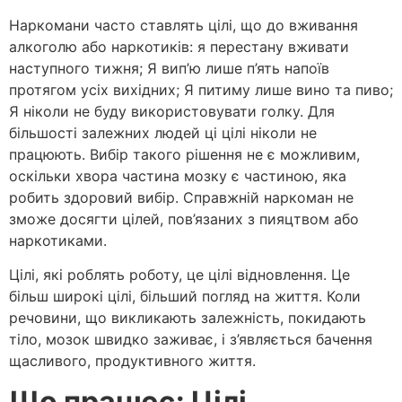
Наркомани часто ставлять цілі, що до вживання
алкоголю або наркотиків: я перестану вживати
наступного тижня; Я вип’ю лише п’ять напоїв
протягом усіх вихідних; Я питиму лише вино та пиво;
Я ніколи не буду використовувати голку. Для
більшості залежних людей ці цілі ніколи не
працюють. Вибір такого рішення не є можливим,
оскільки хвора частина мозку є частиною, яка
робить здоровий вибір. Справжній наркоман не
зможе досягти цілей, пов’язаних з пияцтвом або
наркотиками.
Цілі, які роблять роботу, це цілі відновлення. Це
більш широкі цілі, більший погляд на життя. Коли
речовини, що викликають залежність, покидають
тіло, мозок швидко заживає, і з’являється бачення
щасливого, продуктивного життя.
Що працює: Цілі