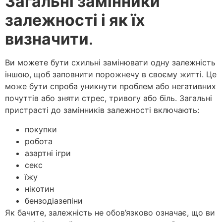
Загальні замінники
залежності і як їх
визначити
.
Ви можете бути схильні замінювати одну залежність
іншою, щоб заповнити порожнечу в своєму житті. Це
може бути спроба уникнути проблем або негативних
почуттів або зняти стрес, тривогу або біль. Загальні
пристрасті до замінників залежності включають:
покупки
робота
азартні ігри
секс
їжу
нікотин
бензодіазепіни
Як бачите, залежність не обов’язково означає, що ви