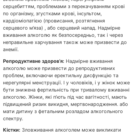
серцебиттям, проблемами з перекачуванням крові
по організму, згустками крові, інсультом,
кардіоміопатією (провисання, розтягнення
серцевого м’яза) , або серцевий напад. Надмірне
вживання алкоголю як безпосередньо, так і через
неправильне харчування також може призвести до
анемії.
Репродуктивне здоров’я:
Надмірне вживання
алкоголю може призвести до репродуктивних
проблем, включаючи еректильну дисфункцію та
нерегулярні менструації. І у чоловіків, і у жінок може
бути знижена фертильність при тривалому вживанні
алкоголю. Жінки, які п’ють під час вагітності, мають
підвищений ризик викидня, мертвонародження. або
мати дитину з фетальним розладом алкогольного
спектру.
Кістки:
Зловживання алкоголем може викликати