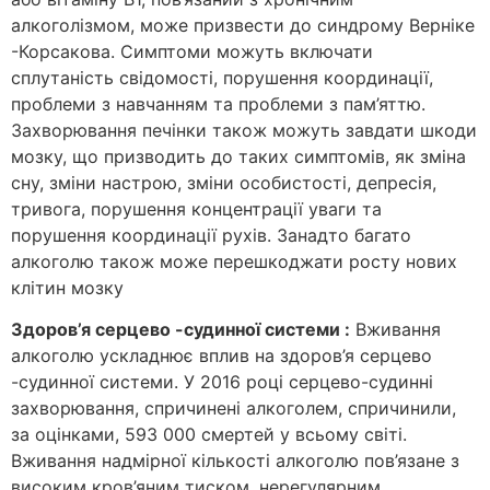
алкоголізмом, може призвести до синдрому Верніке
-Корсакова. Симптоми можуть включати
сплутаність свідомості, порушення координації,
проблеми з навчанням та проблеми з пам’яттю.
Захворювання печінки також можуть завдати шкоди
мозку, що призводить до таких симптомів, як зміна
сну, зміни настрою, зміни особистості, депресія,
тривога, порушення концентрації уваги та
порушення координації рухів. Занадто багато
алкоголю також може перешкоджати росту нових
клітин мозку
Здоров’я серцево -судинної системи :
Вживання
алкоголю ускладнює вплив на здоров’я серцево
-судинної системи. У 2016 році серцево-судинні
захворювання, спричинені алкоголем, спричинили,
за оцінками, 593 000 смертей у всьому світі.
Вживання надмірної кількості алкоголю пов’язане з
високим кров’яним тиском, нерегулярним