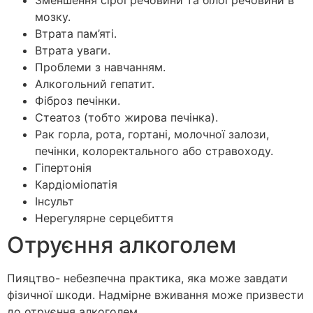
Зменшення сірої речовини та білої речовини в
мозку.
Втрата пам’яті.
Втрата уваги.
Проблеми з навчанням.
Алкогольний гепатит.
Фіброз печінки.
Стеатоз (тобто жирова печінка).
Рак горла, рота, гортані, молочної залози,
печінки, колоректального або стравоходу.
Гіпертонія
Кардіоміопатія
Інсульт
Нерегулярне серцебиття
Отруєння алкоголем
Пияцтво- небезпечна практика, яка може завдати
фізичної шкоди. Надмірне вживання може призвести
до отруєння алкоголем.