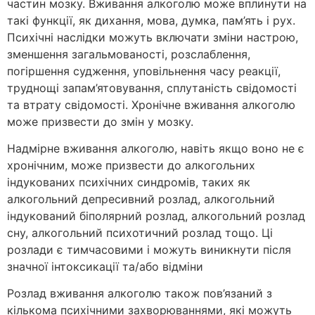
частин мозку. Вживання алкоголю може вплинути на
такі функції, як дихання, мова, думка, пам’ять і рух.
Психічні наслідки можуть включати зміни настрою,
зменшення загальмованості, розслаблення,
погіршення судження, уповільнення часу реакції,
труднощі запам’ятовування, сплутаність свідомості
та втрату свідомості. Хронічне вживання алкоголю
може призвести до змін у мозку.
Надмірне вживання алкоголю, навіть якщо воно не є
хронічним, може призвести до алкогольних
індукованих психічних синдромів, таких як
алкогольний депресивний розлад, алкогольний
індукований біполярний розлад, алкогольний розлад
сну, алкогольний психотичний розлад тощо. Ці
розлади є тимчасовими і можуть виникнути після
значної інтоксикації та/або відміни
Розлад вживання алкоголю також пов’язаний з
кількома психічними захворюваннями, які можуть