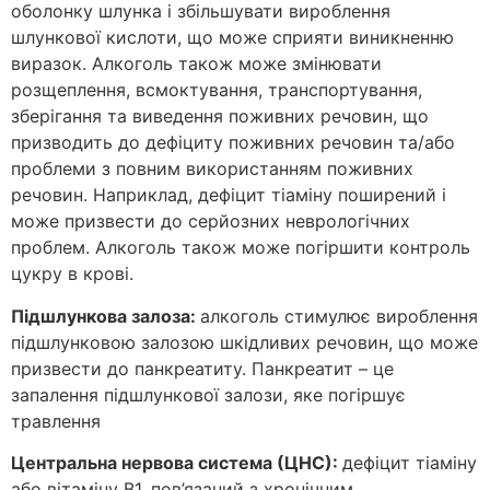
оболонку шлунка і збільшувати вироблення
шлункової кислоти, що може сприяти виникненню
виразок. Алкоголь також може змінювати
розщеплення, всмоктування, транспортування,
зберігання та виведення поживних речовин, що
призводить до дефіциту поживних речовин та/або
проблеми з повним використанням поживних
речовин. Наприклад, дефіцит тіаміну поширений і
може призвести до серйозних неврологічних
проблем. Алкоголь також може погіршити контроль
цукру в крові.
Підшлункова залоза:
алкоголь стимулює вироблення
підшлунковою залозою шкідливих речовин, що може
призвести до панкреатиту. Панкреатит – це
запалення підшлункової залози, яке погіршує
травлення
Центральна нервова система (ЦНС):
дефіцит тіаміну
або вітаміну В1, пов’язаний з хронічним