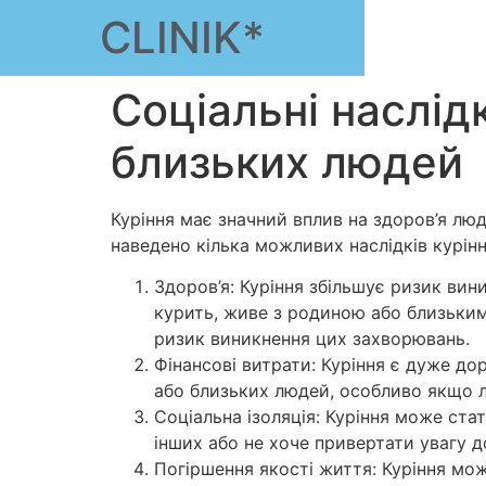
CLINIK*
Соціальні наслід
близьких людей
Куріння має значний вплив на здоров’я лю
наведено кілька можливих наслідків курін
Здоров’я: Куріння збільшує ризик ви
курить, живе з родиною або близьким
ризик виникнення цих захворювань.
Фінансові витрати: Куріння є дуже д
або близьких людей, особливо якщо л
Соціальна ізоляція: Куріння може ста
інших або не хоче привертати увагу 
Погіршення якості життя: Куріння мож