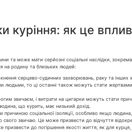
ки куріння: як це впли
дини та може мати серйозні соціальні наслідки, зокрем
ня на родину та близьких людей:
никнення серцево-судинних захворювань, раку та інших
и людьми, то ці останні також можуть стати жертвами 
орогим звичаєм, і витрати на цигарки можуть стати пр
юдина, що курить, має низький дохід.
ти причиною соціальної ізоляції, особливо якщо людина
до свого звичаю. Це може призвести до відчуття відокр
е призвести до погіршення якості життя, як для курця,