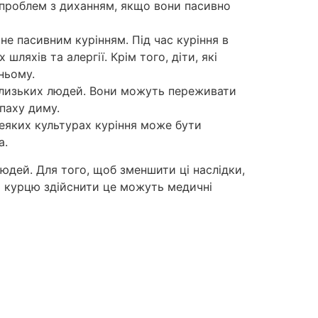
проблем з диханням, якщо вони пасивно
не пасивним курінням. Під час куріння в
яхів та алергії. Крім того, діти, які
ньому.
 близьких людей. Вони можуть переживати
апаху диму.
деяких культурах куріння може бути
а.
людей. Для того, щоб зменшити ці наслідки,
и курцю здійснити це можуть медичні