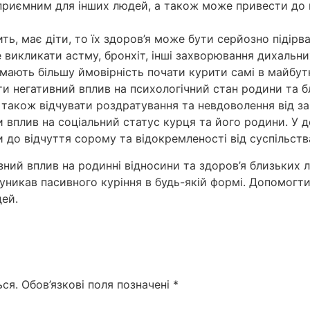
приємним для інших людей, а також може привести до 
ть, має діти, то їх здоров’я може бути серйозно підірва
икликати астму, бронхіт, інші захворювання дихальних шл
 мають більшу ймовірність почати курити самі в майбут
ти негативний вплив на психологічний стан родини та
а також відчувати роздратування та невдоволення від з
и вплив на соціальний статус курця та його родини. У 
до відчуття сорому та відокремленості від суспільств
зний вплив на родинні відносини та здоров’я близьких 
уникав пасивного куріння в будь-якій формі. Допомогт
дей.
ся.
Обов’язкові поля позначені
*