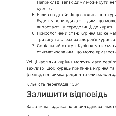
Наприклад, запах диму може бути не
курять.
Вплив на дітей: Якщо людина, що кури
будинку вони вдихають дим, що може в
виростають у середовищі, де курять,
Психологічний стан: Куріння може ма
тривогу та страх за здоров’я курця, 
Соціальний статус: Куріння може мат
стигматизованим, що може призвести 
Усі ці наслідки куріння можуть мати серйо
важливо, щоб курець припинив куріння та 
фахівці, підтримка родини та близьких лю
Кількість переглядів :
364
Залишити відповідь
Ваша e-mail адреса не оприлюднюватиметь