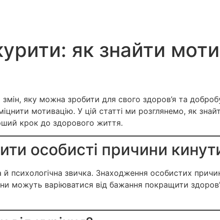
урити: як знайти моти
змін, яку можна зробити для свого здоров’я та добробу
міцнити мотивацію. У цій статті ми розглянемо, як знай
рший крок до здорового життя.
ити особисті причини кинут
 а й психологічна звичка. Знаходження особистих при
ни можуть варіюватися від бажання покращити здоров’