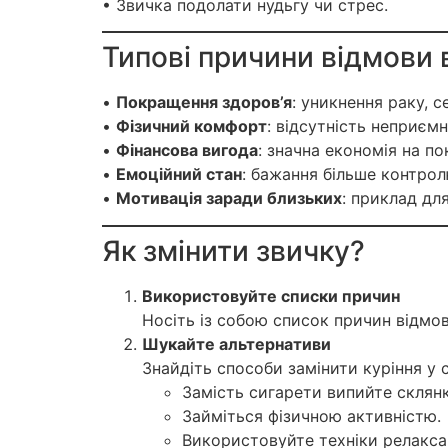
• Звичка подолати нудьгу чи стрес.
Типові причини відмови в
•
Покращення здоров’я
: уникнення раку, 
•
Фізичний комфорт
: відсутність неприємн
•
Фінансова вигода
: значна економія на по
•
Емоційний стан
: бажання більше контро
•
Мотивація заради близьких
: приклад дл
Як змінити звичку?
Використовуйте списки причин
Носіть із собою список причин відмов
Шукайте альтернативи
Знайдіть способи замінити куріння у 
Замість сигарети випийте склянк
Займіться фізичною активністю.
Використовуйте техніки релаксац