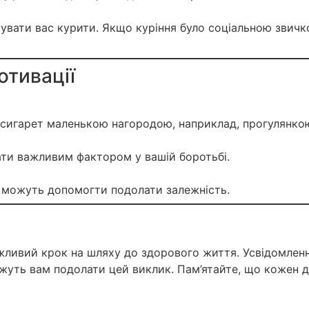
увати вас курити. Якщо куріння було соціальною звичко
отивації
з сигарет маленькою нагородою, наприклад, прогулянк
ати важливим фактором у вашій боротьбі.
м можуть допомогти подолати залежність.
ажливий крок на шляху до здорового життя. Усвідомлен
жуть вам подолати цей виклик. Пам’ятайте, що кожен д