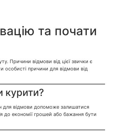
вацію та почати
ту. Причини відмови від цієї звички є
ти особисті причини для відмови від
и курити?
чин для відмови допоможе залишатися
я до економії грошей або бажання бути