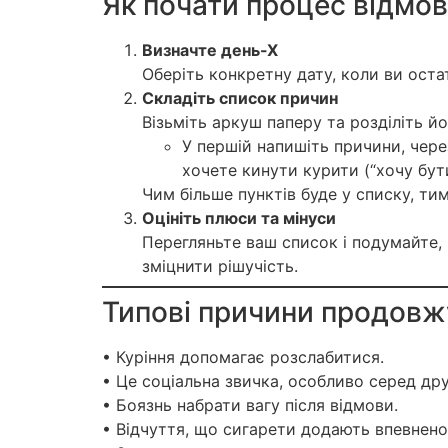
Як почати процес відмов
Визначте день-Х
Оберіть конкретну дату, коли ви оста
Складіть список причин
Візьміть аркуш паперу та розділіть йо
У першій напишіть причини, через
хочете кинути курити (“хочу бут
Чим більше пунктів буде у списку, ти
Оцініть плюси та мінуси
Перегляньте ваш список і подумайте
зміцнити рішучість.
Типові причини продовж
• Куріння допомагає розслабитися.
• Це соціальна звичка, особливо серед дру
• Боязнь набрати вагу після відмови.
• Відчуття, що сигарети додають впевнено