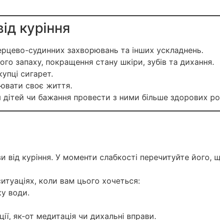
ід куріння
серцево-судинних захворювань та інших ускладнень.
ого запаху, покращення стану шкіри, зубів та дихання.
купці сигарет.
лювати своє життя.
я дітей чи бажання провести з ними більше здорових ро
и від куріння. У моменти слабкості перечитуйте його, 
ситуаціях, коли вам цього хочеться:
у води.
ії, як-от медитація чи дихальні вправи.