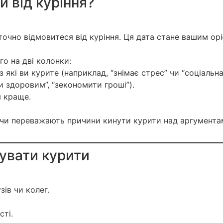
и від куріння?
точно відмовитеся від куріння. Ця дата стане вашим ор
го на дві колонки:
 які ви курите (наприклад, “знімає стрес” чи “соціальн
и здоровим”, “зекономити гроші”).
м краще.
, чи переважають причини кинути курити над аргумент
увати курити
зів чи колег.
сті.