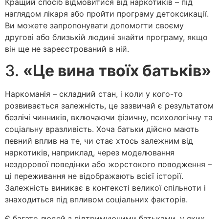
Кращий спосіб відмовитися від наркотиків – під
наглядом лікаря або пройти програму детоксикації.
Ви можете запропонувати допомогти своєму
другові або близькій людині знайти програму, якщо
він ще не зареєстрований в ній.
3.
«Це вина твоїх батьків»
Наркоманія – складний стан, і коли у кого-то
розвивається залежність, це зазвичай є результатом
безлічі чинників, включаючи фізичну, психологічну та
соціальну вразливість. Хоча батьки дійсно мають
певний вплив на те, чи стає хтось залежним від
наркотиків, наприклад, через моделювання
нездорової поведінки або жорстокого поводження –
ці переживання не відображають всієї історії.
Залежність виникає в контексті великої спільноти і
знаходиться під впливом соціальних факторів.
Є багато людей з підтримуючими батьками, у яких