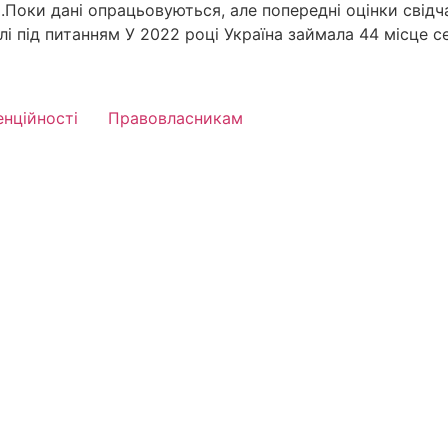
Поки дані опрацьовуються, але попередні оцінки свідча
алі під питанням У 2022 році Україна займала 44 місце с
енційності
Правовласникам