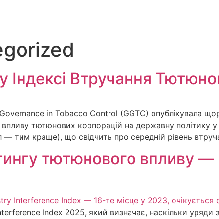
gorized
у Індексі Втручання Тютюнов
 Governance in Tobacco Control (GGTC) опублікувала щор
нь впливу тютюнових корпорацій на державну політику у 
 — тим краще), що свідчить про середній рівень втруча
тингу тютюнового впливу —
nterference Index 2025, який визначає, наскільки уряди